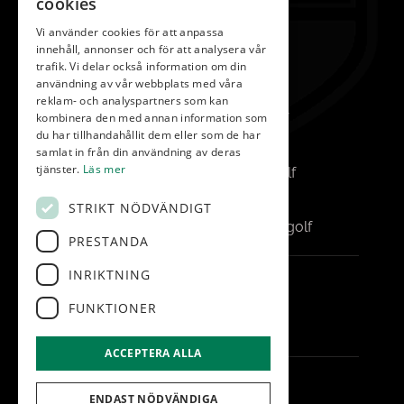
cookies
042-450 85 00
Vi använder cookies för att anpassa
Reception
innehåll, annonser och för att analysera vår
info@vasatorp.golf
trafik. Vi delar också information om din
användning av vår webbplats med våra
Restaurang
reklam- och analyspartners som kan
kombinera den med annan information som
restaurang@vasatorp.golf
du har tillhandahållit dem eller som de har
Klubbchef
samlat in från din användning av deras
tjänster.
Läs mer
louise.friberg@vasatorp.golf
Banchef
STRIKT NÖDVÄNDIGT
pontus.albertsson@vasatorp.golf
PRESTANDA
INRIKTNING
FÖLJ OSS
FUNKTIONER
ACCEPTERA ALLA
© Vasatorp.Golf
ENDAST NÖDVÄNDIGA