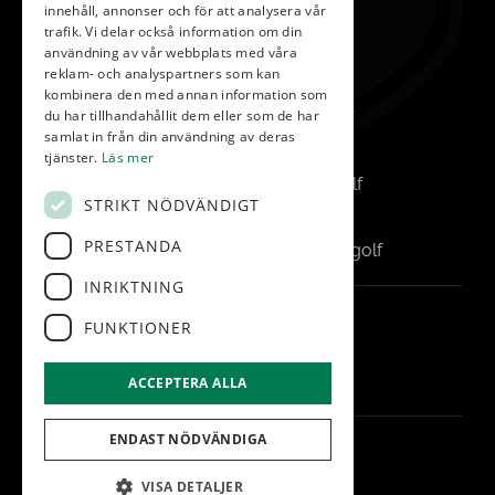
innehåll, annonser och för att analysera vår
Reception
trafik. Vi delar också information om din
info@vasatorp.golf
användning av vår webbplats med våra
reklam- och analyspartners som kan
Restaurang
kombinera den med annan information som
du har tillhandahållit dem eller som de har
restaurang@vasatorp.golf
samlat in från din användning av deras
Klubbchef
tjänster.
Läs mer
louise.friberg@vasatorp.golf
STRIKT NÖDVÄNDIGT
Banchef
PRESTANDA
pontus.albertsson@vasatorp.golf
INRIKTNING
FÖLJ OSS
FUNKTIONER
ACCEPTERA ALLA
ENDAST NÖDVÄNDIGA
© Vasatorp.Golf
Administration
VISA DETALJER