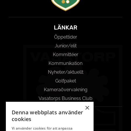
LÄNKAR
Öppettider
Junior/elit
Kommittéer
Kommunikation
Nyheter/aktuellt
Golfpaket
Kameraövervakning
Vasatorps Business Club
×
Denna webbplats använder
KONTAKT
cookies
042-450 85 00
Vi använder cookies för att anpassa