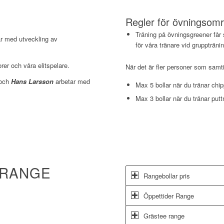
Regler för övningsom
Träning på övningsgreener får
r med utveckling av
för våra tränare vid grupptränin
rer och våra elitspelare.
När det är fler personer som samtid
och
Hans Larsson
arbetar med
Max 5 bollar när du tränar chi
Max 3 bollar när du tränar putt
 RANGE
Rangebollar pris
Öppettider Range
Grästee range