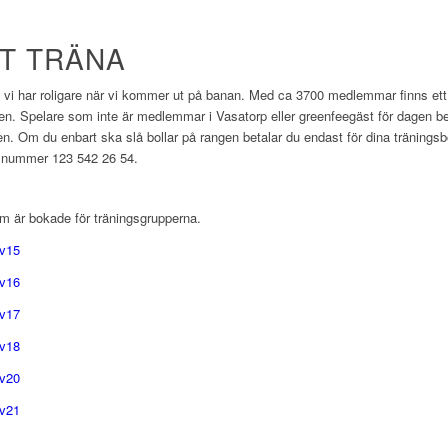
T TRÄNA
att vi har roligare när vi kommer ut på banan. Med ca 3700 medlemmar finns ett 
en. Spelare som inte är medlemmar i Vasatorp eller greenfeegäst för dagen be
n. Om du enbart ska slå bollar på rangen betalar du endast för dina träningsb
på nummer 123 542 26 54.
m är bokade för träningsgrupperna.
 v15
 v16
 v17
 v18
 v20
 v21