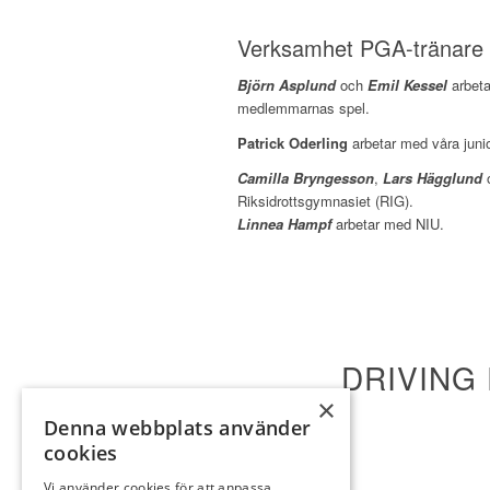
Verksamhet PGA-tränare
Björn Asplund
och
Emil Kessel
arbeta
medlemmarnas spel.
Patrick Oderling
arbetar med våra junio
Camilla Bryngesson
,
Lars Hägglund
Riksidrottsgymnasiet (RIG).
Linnea Hampf
arbetar med NIU.
DRIVING
×
Denna webbplats använder
cookies
Vi använder cookies för att anpassa