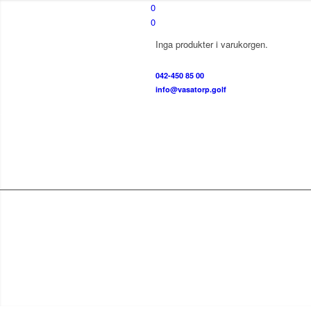
0
0
Inga produkter i varukorgen.
042-450 85 00
info@vasatorp.golf