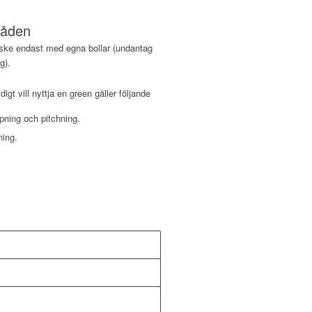
råden
 ske endast med egna bollar (undantag
g).
igt vill nyttja en green gäller följande
ppning och pitchning.
ning.