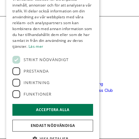
innehåll, annonser och för att analysera vår
trafik. Vi delar också information om din
användning av vår webbplats med våra
reklam- och analyspartners som kan
kombinera den med annan information som
du har tillhandahållit dem eller som de har
LÄNKAR
samlat in från din användning av deras
Öppettider
tjänster.
Läs mer
Junior/elit
Kommittéer
STRIKT NÖDVÄNDIGT
Kommunikation
Nyheter/aktuellt
PRESTANDA
Golfpaket
INRIKTNING
Kameraövervakning
Vasatorps Business Club
FUNKTIONER
ACCEPTERA ALLA
ENDAST NÖDVÄNDIGA
VISA DETALJER