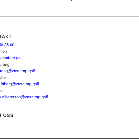
TAKT
50 85 00
tion
vasatorp.golf
urang
urang@vasatorp.golf
chef
.friberg@vasatorp.golf
ef
s.albertsson@vasatorp.golf
J OSS