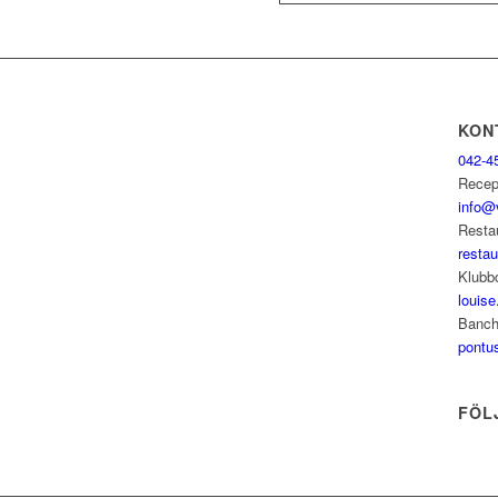
KON
042-4
Recep
info@
Resta
resta
Klubb
louise
Banch
pontu
FÖL