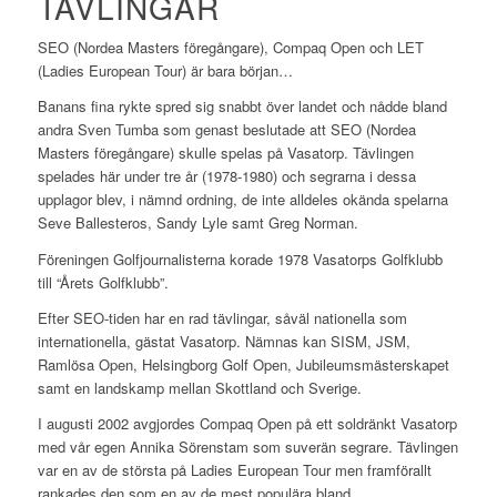
TÄVLINGAR
SEO (Nordea Masters föregångare), Compaq Open och LET
(Ladies European Tour) är bara början…
Banans fina rykte spred sig snabbt över landet och nådde bland
andra Sven Tumba som genast beslutade att SEO (Nordea
Masters föregångare) skulle spelas på Vasatorp. Tävlingen
spelades här under tre år (1978-1980) och segrarna i dessa
upplagor blev, i nämnd ordning, de inte alldeles okända spelarna
Seve Ballesteros, Sandy Lyle samt Greg Norman.
Föreningen Golfjournalisterna korade 1978 Vasatorps Golfklubb
till “Årets Golfklubb”.
Efter SEO-tiden har en rad tävlingar, såväl nationella som
internationella, gästat Vasatorp. Nämnas kan SISM, JSM,
Ramlösa Open, Helsingborg Golf Open, Jubileumsmästerskapet
samt en landskamp mellan Skottland och Sverige.
I augusti 2002 avgjordes Compaq Open på ett soldränkt Vasatorp
med vår egen Annika Sörenstam som suverän segrare. Tävlingen
var en av de största på Ladies European Tour men framförallt
rankades den som en av de mest populära bland