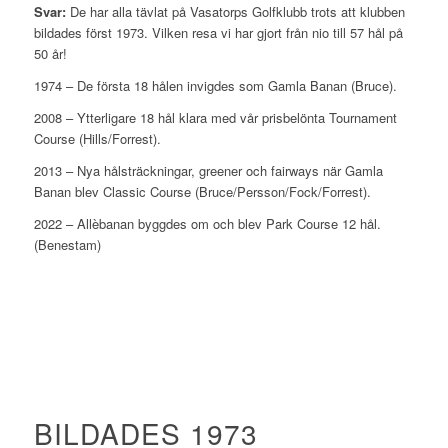
Svar:
De har alla tävlat på Vasatorps Golfklubb trots att klubben
bildades först 1973. Vilken resa vi har gjort från nio till 57 hål på
50 år!
1974 – De första 18 hålen invigdes som Gamla Banan (Bruce).
2008 – Ytterligare 18 hål klara med vår prisbelönta Tournament
Course (Hills/Forrest).
2013 – Nya hålsträckningar, greener och fairways när Gamla
Banan blev Classic Course (Bruce/Persson/Fock/Forrest).
2022 – Allèbanan byggdes om och blev Park Course 12 hål.
(Benestam)
BILDADES 1973