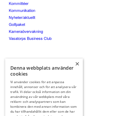
Kommittéer
Kommunikation
Nyheter/aktuellt
Golfpaket
Kameraövervakning
Vasatorps Business Club
×
Denna webbplats använder
cookies
Vi använder cookies för att anpassa
innehåll, annonser och för att analysera vår
trafik. Vi delar också information om din
KONTAKT
användning av vår webbplats med våra
042-450 85 00
reklam- och analyspartners som kan
kombinera den med annan information som
Reception
du har tillhandahållit dem eller som de har
info@vasatorp.golf