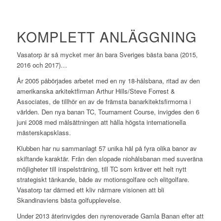
KOMPLETT ANLÄGGNING
Vasatorp är så mycket mer än bara Sveriges bästa bana (2015,
2016 och 2017)…
År 2005 påbörjades arbetet med en ny 18-hålsbana, ritad av den
amerikanska arkitektfirman Arthur Hills/Steve Forrest &
Associates, de tillhör en av de främsta banarkitektsfirmorna i
världen. Den nya banan TC, Tournament Course, invigdes den 6
juni 2008 med målsättningen att hålla högsta internationella
mästerskapsklass.
Klubben har nu sammanlagt 57 unika hål på fyra olika banor av
skiftande karaktär. Från den slopade niohålsbanan med suveräna
möjligheter till inspelsträning, till TC som kräver ett helt nytt
strategiskt tänkande, både av motionsgolfare och elitgolfare.
Vasatorp tar därmed ett kliv närmare visionen att bli
Skandinaviens bästa golfupplevelse.
Under 2013 återinvigdes den nyrenoverade Gamla Banan efter att