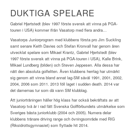
DUKTIGA SPELARE
Gabriel Hjertstedt (blev 1997 förste svensk att vinna på PGA-
touren i USA) kommer ifrån Vasatorp med flera andra…
Vasatorps Juniorprogram med klubbens första pro Jim Suckling
samt senare Keith Davies och Stefan Kronvall har genom åren
utvecklat spelare som Mikael Krantz, Gabriel Hjertstedt (blev
1997 förste svensk att vinna på PGA-touren i USA), Kalle Brink,
Mikael Lundberg (bilden) och Steven Jeppesen. Alla dessa har
nått den absoluta golfeliten. Även klubbens herrlag har utmärkt
sig genom att vinna bland annat lag-SM såväl 1991, 2001, 2002,
2004, 2006 som 2011. 2013 föll laget i sudden death. 2014 var
det damernas tur som då vann SM klubblag.
Att juniorträningen håller hög klass har också bekräftats av att
Vasatorp två år i rad fått Svenska Golfförbundets utmärkelse som
Sveriges bästa juniorklubb (2004 och 2005). Numera delar
klubbens tränare driving range och övningsområde med RIG
(Riksidrottsgymnasiet) som flyttade hit 2014.