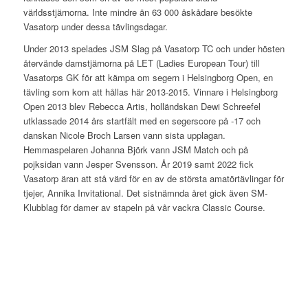
världsstjärnorna. Inte mindre än 63 000 åskådare besökte
Vasatorp under dessa tävlingsdagar.
Under 2013 spelades JSM Slag på Vasatorp TC och under hösten
återvände damstjärnorna på LET (Ladies European Tour) till
Vasatorps GK för att kämpa om segern i Helsingborg Open, en
tävling som kom att hållas här 2013-2015. Vinnare i Helsingborg
Open 2013 blev Rebecca Artis, holländskan Dewi Schreefel
utklassade 2014 års startfält med en segerscore på -17 och
danskan Nicole Broch Larsen vann sista upplagan.
Hemmaspelaren Johanna Björk vann JSM Match och på
pojksidan vann Jesper Svensson. År 2019 samt 2022 fick
Vasatorp äran att stå värd för en av de största amatörtävlingar för
tjejer, Annika Invitational. Det sistnämnda året gick även SM-
Klubblag för damer av stapeln på vår vackra Classic Course.