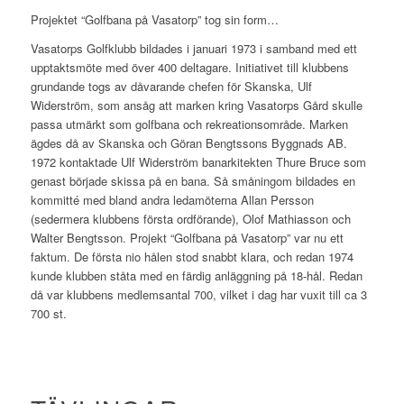
Projektet “Golfbana på Vasatorp” tog sin form…
Vasatorps Golfklubb bildades i januari 1973 i samband med ett
upptaktsmöte med över 400 deltagare. Initiativet till klubbens
grundande togs av dåvarande chefen för Skanska, Ulf
Widerström, som ansåg att marken kring Vasatorps Gård skulle
passa utmärkt som golfbana och rekreationsområde. Marken
ägdes då av Skanska och Göran Bengtssons Byggnads AB.
1972 kontaktade Ulf Widerström banarkitekten Thure Bruce som
genast började skissa på en bana. Så småningom bildades en
kommitté med bland andra ledamöterna Allan Persson
(sedermera klubbens första ordförande), Olof Mathiasson och
Walter Bengtsson. Projekt “Golfbana på Vasatorp” var nu ett
faktum. De första nio hålen stod snabbt klara, och redan 1974
kunde klubben ståta med en färdig anläggning på 18-hål. Redan
då var klubbens medlemsantal 700, vilket i dag har vuxit till ca 3
700 st.