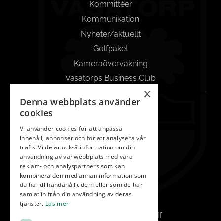
Kommittéer
Kommunikation
Nyheter/aktuellt
Golfpaket
Kameraövervakning
Vasatorps Business Club
×
Denna webbplats använder
KONTAKT
cookies
042-450 85 00
Vi använder cookies för att anpassa
innehåll, annonser och för att analysera vår
Reception
trafik. Vi delar också information om din
info@vasatorp.golf
användning av vår webbplats med våra
reklam- och analyspartners som kan
Restaurang
kombinera den med annan information som
du har tillhandahållit dem eller som de har
restaurang@vasatorp.golf
samlat in från din användning av deras
Klubbchef
tjänster.
Läs mer
louise.friberg@vasatorp.golf