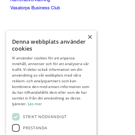
Vasatorps Business Club
×
Denna webbplats använder
cookies
Vi använder cookies för att anpassa
innehåll, annonser och för att analysera vår
trafik. Vi delar också information om din
KONTAKT
användning av vår webbplats med våra
042-450 85 00
reklam- och analyspartners som kan
kombinera den med annan information som
Reception
du har tillhandahållit dem eller som de har
info@vasatorp.golf
samlat in från din användning av deras
tjänster.
Läs mer
Restaurang
restaurang@vasatorp.golf
STRIKT NÖDVÄNDIGT
Klubbchef
PRESTANDA
louise.friberg@vasatorp.golf