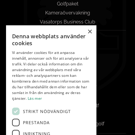
Golfpaket
Kameraövervakning
Vasatorps Business Club
×
Denna webbplats använder
KONTAKT
cookies
042-450 85 00
Vi använder cookies för att anpassa
innehåll, annonser och för att analysera vår
Reception
trafik. Vi delar också information om din
info@vasatorp.golf
användning av vår webbplats med våra
reklam- och analyspartners som kan
Restaurang
kombinera den med annan information som
du har tillhandahållit dem eller som de har
restaurang@vasatorp.golf
samlat in från din användning av deras
Klubbchef
tjänster.
Läs mer
louise.friberg@vasatorp.golf
STRIKT NÖDVÄNDIGT
Banchef
PRESTANDA
pontus.albertsson@vasatorp.golf
INRIKTNING