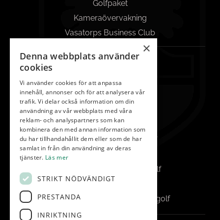
Golfpaket
Kameraövervakning
Vasatorps Business Club
×
Denna webbplats använder
KONTAKT
cookies
042-450 85 00
Vi använder cookies för att anpassa
innehåll, annonser och för att analysera vår
Reception
trafik. Vi delar också information om din
info@vasatorp.golf
användning av vår webbplats med våra
reklam- och analyspartners som kan
Restaurang
kombinera den med annan information som
du har tillhandahållit dem eller som de har
restaurang@vasatorp.golf
samlat in från din användning av deras
Klubbchef
tjänster.
Läs mer
louise.friberg@vasatorp.golf
STRIKT NÖDVÄNDIGT
Banchef
PRESTANDA
pontus.albertsson@vasatorp.golf
INRIKTNING