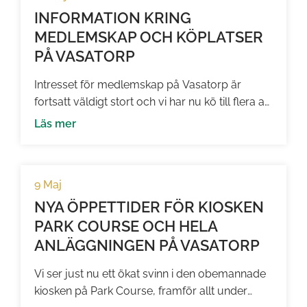
lära känna fler medlemmar […]
INFORMATION KRING
MEDLEMSKAP OCH KÖPLATSER
PÅ VASATORP
Intresset för medlemskap på Vasatorp är
fortsatt väldigt stort och vi har nu kö till flera av
våra medlemskapsformer. Här ser ni mer
Läs mer
information om våra medlemskap. Det är
självklart väldigt glädjande och vi är
tacksamma för det stora engagemanget kring
9 Maj
klubben. På vår hemsida kan du se vilka
medlemskap som för närvarande är
NYA ÖPPETTIDER FÖR KIOSKEN
fulltecknade. […]
PARK COURSE OCH HELA
ANLÄGGNINGEN PÅ VASATORP
Vi ser just nu ett ökat svinn i den obemannade
kiosken på Park Course, framför allt under