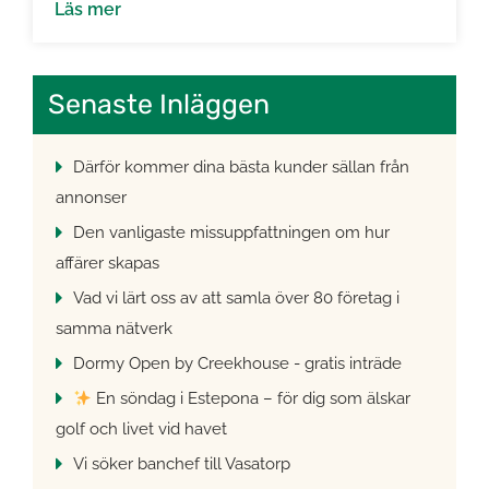
kvällstid. Det är en utveckling vi inte kan
Läs mer
acceptera och som vi behöver agera på direkt.
Därför kommer vi, från och med nu, att stänga
kiosken på Park Course kl. 18:00 tills vidare.
Senaste Inläggen
Parallellt arbetar vi med att […]
Därför kommer dina bästa kunder sällan från
annonser
Den vanligaste missuppfattningen om hur
affärer skapas
Vad vi lärt oss av att samla över 80 företag i
samma nätverk
Dormy Open by Creekhouse - gratis inträde
En söndag i Estepona – för dig som älskar
golf och livet vid havet
Vi söker banchef till Vasatorp