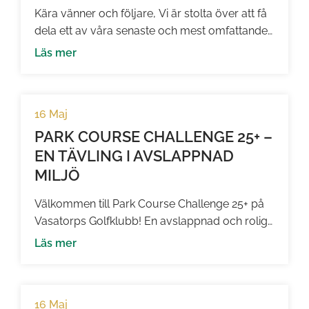
Kära vänner och följare, Vi är stolta över att få
dela ett av våra senaste och mest omfattande
projekten: en totalrenovering av ett front line
Läs mer
beach‑radhus i Aldea Beach, Manilva. Ett hem
där havet bokstavligen möter vardagsrummet
– och där varje detalj har förvandlats för att
16 Maj
skapa en modern, harmonisk och tidlös
boendemiljö. Projektet […]
PARK COURSE CHALLENGE 25+ –
EN TÄVLING I AVSLAPPNAD
MILJÖ
Välkommen till Park Course Challenge 25+ på
Vasatorps Golfklubb! En avslappnad och rolig
tävling på Park Course för dig med 25+ i
Läs mer
handicap, där fokus ligger på spelglädje,
gemenskap och att känna sig trygg ute på
banan. Här handlar det inte om perfekt golf –
16 Maj
utan om att ha en trevlig runda tillsammans,