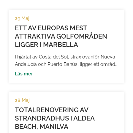
29 Maj
ETT AV EUROPAS MEST
ATTRAKTIVA GOLFOMRÅDEN
LIGGER I MARBELLA
I hjärtat av Costa del Sol, strax ovanför Nueva
Andalucía och Puerto Banús, ligger ett område
som allt fler får upp ögonen för – Golf Valley i
Läs mer
La Quinta. För den som söker en kombination
av naturnära lugn, hög livskvalitet och stark
investeringspotential är detta ett av Marbellas
28 Maj
mest intressanta områden just nu. Ett […]
TOTALRENOVERING AV
STRANDRADHUS I ALDEA
BEACH, MANILVA