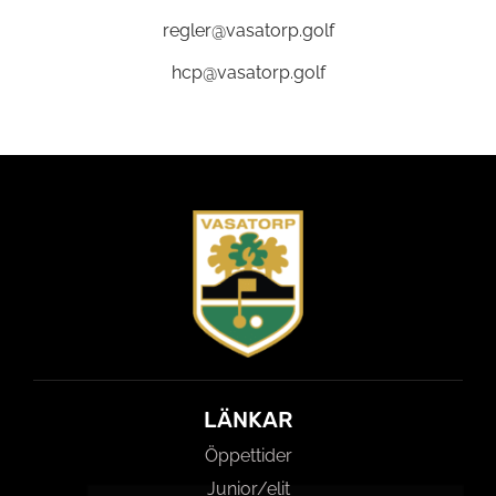
regler@vasatorp.golf
hcp@vasatorp.golf
LÄNKAR
Öppettider
Junior/elit