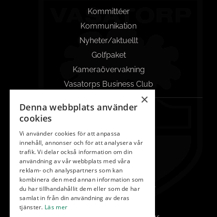
Kommittéer
Kommunikation
Nyheter/aktuellt
Golfpaket
Kameraövervakning
Vasatorps Business Club
×
Denna webbplats använder
KONTAKT
cookies
042-450 85 00
Vi använder cookies för att anpassa
innehåll, annonser och för att analysera vår
Reception
trafik. Vi delar också information om din
info@vasatorp.golf
användning av vår webbplats med våra
reklam- och analyspartners som kan
Restaurang
kombinera den med annan information som
du har tillhandahållit dem eller som de har
restaurang@vasatorp.golf
samlat in från din användning av deras
Klubbchef
tjänster.
Läs mer