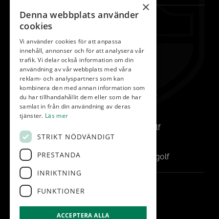
×
Denna webbplats använder
KONTAKT
cookies
042-450 85 00
Vi använder cookies för att anpassa
innehåll, annonser och för att analysera vår
Reception
trafik. Vi delar också information om din
info@vasatorp.golf
användning av vår webbplats med våra
reklam- och analyspartners som kan
Restaurang
kombinera den med annan information som
du har tillhandahållit dem eller som de har
restaurang@vasatorp.golf
samlat in från din användning av deras
Klubbchef
tjänster.
Läs mer
louise.friberg@vasatorp.golf
STRIKT NÖDVÄNDIGT
Banchef
PRESTANDA
pontus.albertsson@vasatorp.golf
INRIKTNING
FÖLJ OSS
FUNKTIONER
ACCEPTERA ALLA