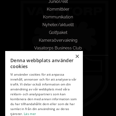
Junior/elit
Kommittéer
Kommunikation
Nyheter/aktuellt
Golfpaket
Kameraövervakning
Vasatorps Business Club
×
Denna webbplats använder
KONTAKT
cookies
042-450 85 00
Vi använder cookies för att anpassa
innehåll, annonser och för att analysera vår
Reception
trafik. Vi delar också information om din
info@vasatorp.golf
användning av vår webbplats med våra
reklam- och analyspartners som kan
Restaurang
kombinera den med annan information som
du har tillhandahållit dem eller som de har
restaurang@vasatorp.golf
samlat in från din användning av deras
Klubbchef
tjänster.
Läs mer