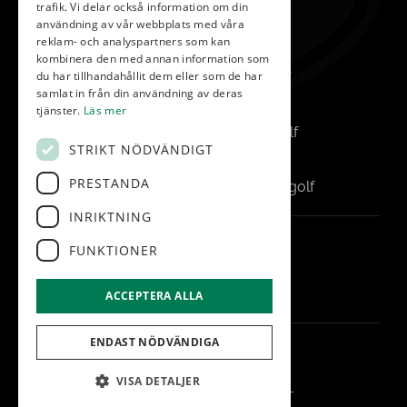
trafik. Vi delar också information om din
info@vasatorp.golf
användning av vår webbplats med våra
reklam- och analyspartners som kan
Restaurang
kombinera den med annan information som
du har tillhandahållit dem eller som de har
restaurang@vasatorp.golf
samlat in från din användning av deras
Klubbchef
tjänster.
Läs mer
louise.friberg@vasatorp.golf
STRIKT NÖDVÄNDIGT
Banchef
PRESTANDA
pontus.albertsson@vasatorp.golf
INRIKTNING
FÖLJ OSS
FUNKTIONER
ACCEPTERA ALLA
ENDAST NÖDVÄNDIGA
© Vasatorp.Golf
Administration
VISA DETALJER
Hemsidan levereras av Kust IT