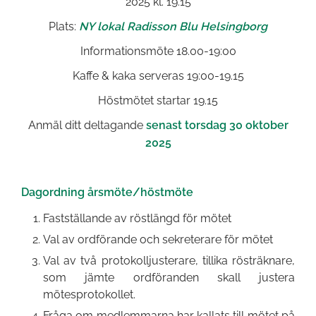
2025 kl. 19.15
Plats:
NY lokal Radisson Blu Helsingborg
Informationsmöte 18.00-19:00
Kaffe & kaka serveras 19:00-19.15
Höstmötet startar 19.15
Anmäl ditt deltagande
senast torsdag 30 oktober
2025
Dagordning årsmöte/höstmöte
Fastställande av röstlängd för mötet
Val av ordförande och sekreterare för mötet
Val av två protokolljusterare, tillika rösträknare,
som jämte ordföranden skall justera
mötesprotokollet.
Fråga om medlemmarna har kallats till mötet på