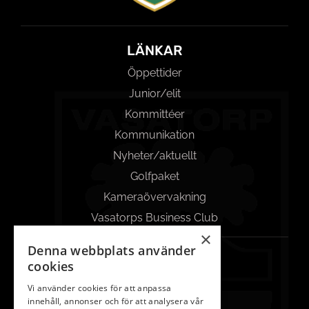
LÄNKAR
Öppettider
Junior/elit
Kommittéer
Kommunikation
Nyheter/aktuellt
Golfpaket
Kameraövervakning
Vasatorps Business Club
×
Denna webbplats använder
KONTAKT
cookies
042-450 85 00
Vi använder cookies för att anpassa
innehåll, annonser och för att analysera vår
Reception