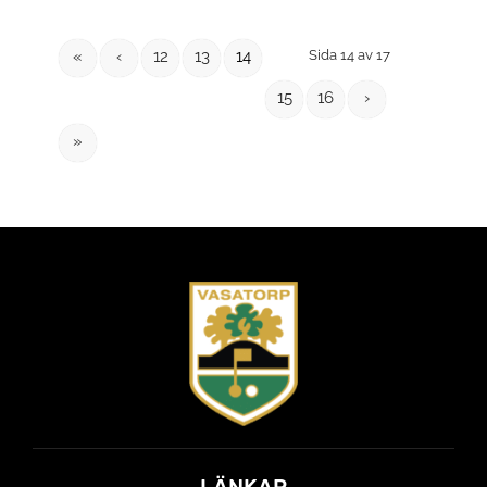
«
‹
12
13
14
Sida 14 av 17
15
16
›
»