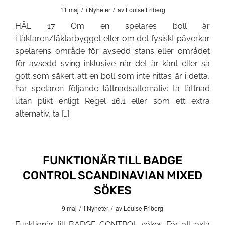
/
/
11 maj
i
Nyheter
av
Louise Friberg
HÅL 17 Om en spelares boll är
i läktaren/läktarbygget eller om det fysiskt påverkar
spelarens område för avsedd stans eller området
för avsedd sving inklusive när det är känt eller så
gott som säkert att en boll som inte hittas är i detta,
har spelaren följande lättnadsalternativ: ta lättnad
utan plikt enligt Regel 16.1 eller som ett extra
alternativ, ta […]
FUNKTIONÄR TILL BADGE
CONTROL SCANDINAVIAN MIXED
SÖKES
/
/
9 maj
i
Nyheter
av
Louise Friberg
Funktionär till BADGE CONTROL sökes För att axla