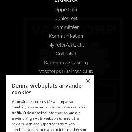
LÄNKAR
Öppettider
Junior/elit
Kommittéer
Kommunikation
Nyheter/aktuellt
Golfpaket
Kameraövervakning
Vasatorps Business Club
×
Denna webbplats använder
KONTAKT
cookies
042-450 85 00
Vi använder cookies för att anpassa
innehåll, annonser och för att analysera vår
Reception
trafik. Vi delar också information om din
info@vasatorp.golf
användning av vår webbplats med våra
reklam- och analyspartners som kan
Restaurang
kombinera den med annan information som