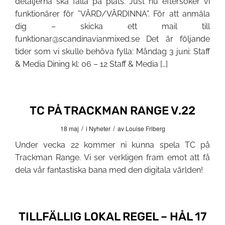
detaljerna ska falla på plats. Just nu eftersöker vi
funktionärer för ”VÄRD/VÄRDINNA”. För att anmäla
dig – skicka ett mail till
funktionar@scandinavianmixed.se Det är följande
tider som vi skulle behöva fylla: Måndag 3 juni: Staff
& Media Dining kl: 06 – 12 Staff & Media […]
TC PÅ TRACKMAN RANGE V.22
/
/
18 maj
i
Nyheter
av
Louise Friberg
Under vecka 22 kommer ni kunna spela TC på
Trackman Range. Vi ser verkligen fram emot att få
dela vår fantastiska bana med den digitala världen!
TILLFÄLLIG LOKAL REGEL – HÅL 17