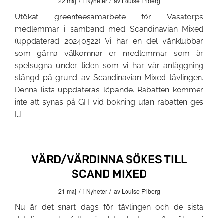
/
/
22 maj
i
Nyheter
av
Louise Friberg
Utökat greenfeesamarbete för Vasatorps
medlemmar i samband med Scandinavian Mixed
(uppdaterad 20240522) Vi har en del vänklubbar
som gärna välkomnar er medlemmar som är
spelsugna under tiden som vi har vår anläggning
stängd på grund av Scandinavian Mixed tävlingen.
Denna lista uppdateras löpande. Rabatten kommer
inte att synas på GIT vid bokning utan rabatten ges
[…]
VÄRD/VÄRDINNA SÖKES TILL
SCAND MIXED
/
/
21 maj
i
Nyheter
av
Louise Friberg
Nu är det snart dags för tävlingen och de sista