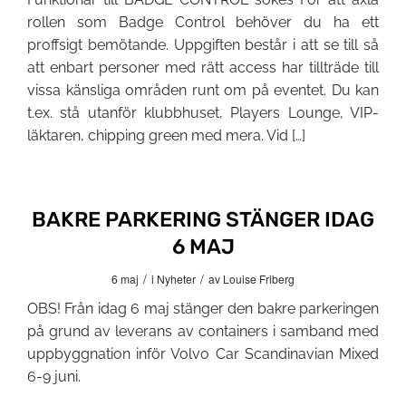
rollen som Badge Control behöver du ha ett
proffsigt bemötande. Uppgiften består i att se till så
att enbart personer med rätt access har tillträde till
vissa känsliga områden runt om på eventet. Du kan
t.ex. stå utanför klubbhuset, Players Lounge, VIP-
läktaren, chipping green med mera. Vid […]
BAKRE PARKERING STÄNGER IDAG
6 MAJ
/
/
6 maj
i
Nyheter
av
Louise Friberg
OBS! Från idag 6 maj stänger den bakre parkeringen
på grund av leverans av containers i samband med
uppbyggnation inför Volvo Car Scandinavian Mixed
6-9 juni.