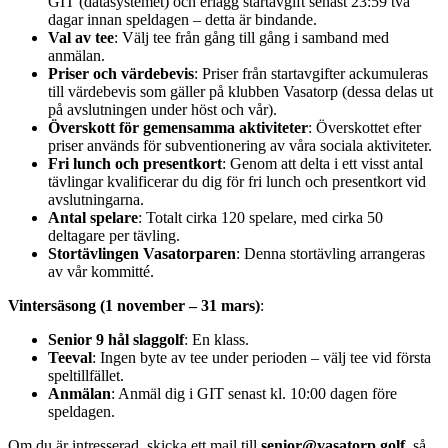
GIT (datasystemet) och erlägg startavgift senast 23:59 två
dagar innan speldagen – detta är bindande.
Val av tee
: Välj tee från gång till gång i samband med
anmälan.
Priser och värdebevis
: Priser från startavgifter ackumuleras
till värdebevis som gäller på klubben Vasatorp (dessa delas ut
på avslutningen under höst och vår).
Överskott för gemensamma aktiviteter
: Överskottet efter
priser används för subventionering av våra sociala aktiviteter.
Fri lunch och presentkort
: Genom att delta i ett visst antal
tävlingar kvalificerar du dig för fri lunch och presentkort vid
avslutningarna.
Antal spelare
: Totalt cirka 120 spelare, med cirka 50
deltagare per tävling.
Stortävlingen Vasatorparen
: Denna stortävling arrangeras
av vår kommitté.
Vintersäsong (1 november – 31 mars)
:
Senior 9 hål slaggolf
: En klass.
Teeval
: Ingen byte av tee under perioden – välj tee vid första
speltillfället.
Anmälan
: Anmäl dig i GIT senast kl. 10:00 dagen före
speldagen.
Om du är intresserad, skicka ett mail till
senior@vasatorp.golf
, så