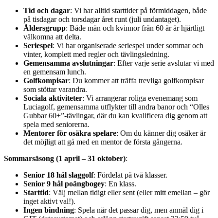
Tid och dagar
: Vi har alltid starttider på förmiddagen, både
på tisdagar och torsdagar året runt (juli undantaget).
Åldersgrupp
: Både män och kvinnor från 60 år är hjärtligt
välkomna att delta.
Seriespel
: Vi har organiserade seriespel under sommar och
vinter, komplett med regler och tävlingsledning.
Gemensamma avslutningar
: Efter varje serie avslutar vi med
en gemensam lunch.
Golfkompisar
: Du kommer att träffa trevliga golfkompisar
som stöttar varandra.
Sociala aktiviteter
: Vi arrangerar roliga evenemang som
Luciagolf, gemensamma utflykter till andra banor och “Olles
Gubbar 60+”-tävlingar, där du kan kvalificera dig genom att
spela med seniorerna.
Mentorer för osäkra spelare
: Om du känner dig osäker är
det möjligt att gå med en mentor de första gångerna.
Sommarsäsong (1 april – 31 oktober)
:
Senior 18 hål slaggolf
: Fördelat på två klasser.
Senior 9 hål poängbogey
: En klass.
Starttid
: Välj mellan tidigt eller sent (eller mitt emellan – gör
inget aktivt val!).
Ingen bindning
: Spela när det passar dig, men anmäl dig i