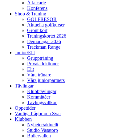
Á la carte
Konferens
Shop & Träning
GOLFRESOR
Aktuella golfkurser
Grönt kort
Träningskortet 2026
Demodagar 2026
Trackman Range
Junior/Elit
Gruppträning
Privata lektioner
Elit
Våra tränare
Våra juniorpartners
Tävlingar
Klubbtävlingar
Kommittéer
Tävlingsvillkor
Öppettider
Vanliga frågor och Svar
Klubben
Nyheter/aktuellt
Studio Vasatorp
Bullervallen