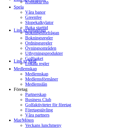
Kontakta oss
Spela
Våra banor
Greenfee
Slopekalkylator
Boka starttid
Link to Instagram
Bokningsförfrågan
Bokningsregler
Ordningsregler
Övningsområden
Uthyrningsprodukter
Golfpaket
Link to Mail
Lokala regler
Medlemskap
Medlemskap
Medlemsförmåner
Medlemslån
Företag
Partnerskap
Business Club
Golfaktiviteter för företag
Företagstävling
Våra partners
Mat/Möten
Veckans lunchmeny