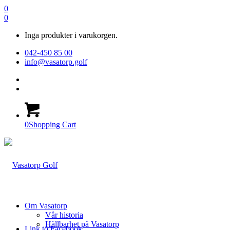
0
0
Inga produkter i varukorgen.
042-450 85 00
info@vasatorp.golf
0
Shopping Cart
Om Vasatorp
Vår historia
Hållbarhet på Vasatorp
Link to Facebook