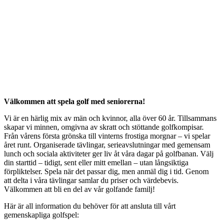
Välkommen att spela golf med seniorerna!
Vi är en härlig mix av män och kvinnor, alla över 60 år. Tillsammans
skapar vi minnen, omgivna av skratt och stöttande golfkompisar.
Från vårens första grönska till vinterns frostiga morgnar – vi spelar
året runt. Organiserade tävlingar, serieavslutningar med gemensam
lunch och sociala aktiviteter ger liv åt våra dagar på golfbanan. Välj
din starttid – tidigt, sent eller mitt emellan – utan långsiktiga
förpliktelser. Spela när det passar dig, men anmäl dig i tid. Genom
att delta i våra tävlingar samlar du priser och värdebevis.
Välkommen att bli en del av vår golfande familj!
Här är all information du behöver för att ansluta till vårt
gemenskapliga golfspel: