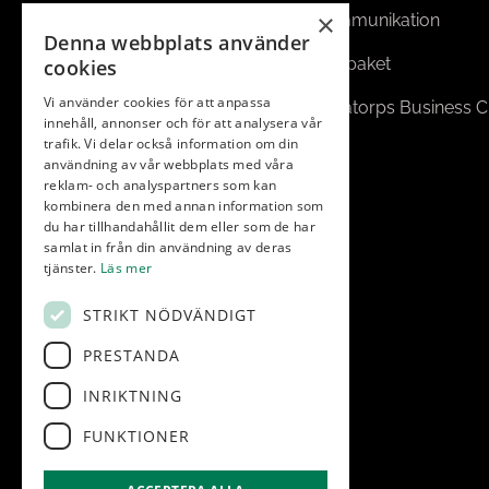
×
Kommittéer
Kommunikation
Denna webbplats använder
Nyheter/aktuellt
Golfpaket
cookies
Vi använder cookies för att anpassa
Kameraövervakning
Vasatorps Business C
innehåll, annonser och för att analysera vår
trafik. Vi delar också information om din
användning av vår webbplats med våra
reklam- och analyspartners som kan
kombinera den med annan information som
du har tillhandahållit dem eller som de har
samlat in från din användning av deras
tjänster.
Läs mer
STRIKT NÖDVÄNDIGT
PRESTANDA
INRIKTNING
FUNKTIONER