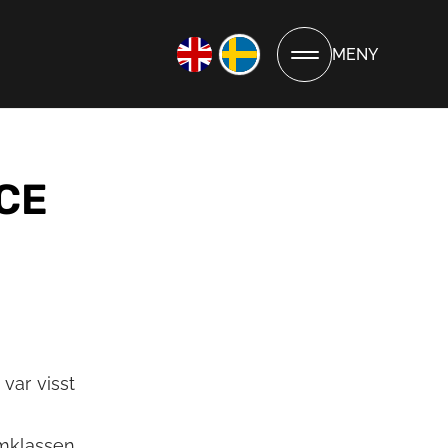
MENY
CE
var visst
amklassen