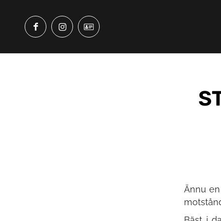
S
Ännu en 
motstånd
Bäst i d