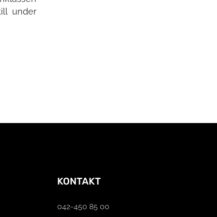
ill under
KONTAKT
042-450 85 00