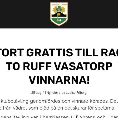
TORT GRATTIS TILL RA
TO RUFF VASATORP
VINNARNA!
/
/
25 aug
i
Nyheter
av
Louise Friberg
klubbtävling genomfördes och vinnare korades. Det 
 från vädret som bjöd på en del skurar för spelarna.
agens tävling var i herrklassen Ulf Ahrens och i d