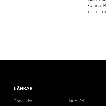
Carina B
resteran
LÄNKAR
Öppettider
Junior/elit