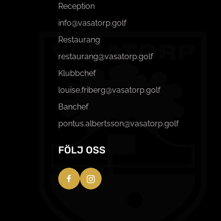
Reception
info@vasatorp.golf
Restaurang
restaurang@vasatorp.golf
Klubbchef
louise.friberg@vasatorp.golf
Banchef
pontus.albertsson@vasatorp.golf
FÖLJ OSS