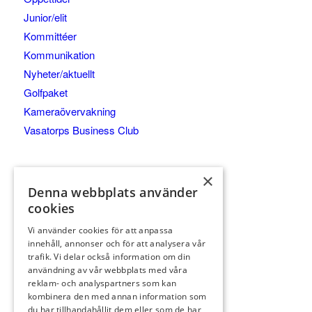
Junior/elit
Kommittéer
Kommunikation
Nyheter/aktuellt
Golfpaket
Kameraövervakning
Vasatorps Business Club
×
Denna webbplats använder
cookies
Vi använder cookies för att anpassa
innehåll, annonser och för att analysera vår
trafik. Vi delar också information om din
KONTAKT
användning av vår webbplats med våra
reklam- och analyspartners som kan
042-450 85 00
kombinera den med annan information som
Reception
du har tillhandahållit dem eller som de har